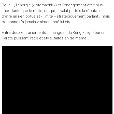
Pour lui, l’énergie (« stomach!! ») et l’engagement était plus
importants que le reste, ce qui lui valut parfois la réputation
d’être un rien obtus et « limité » stratégiquement parlant… mais
personne n’a jamais vraiment osé lui dire.
Entre deux entrainements, il mangeait du Kung Fuey. Pour un
Karaté puissant, racé et stylé, faites en de même…