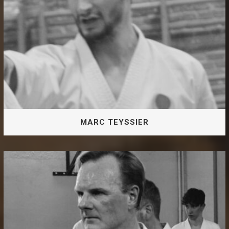
MARC TEYSSIER
2eme Dan JKA Master STAPS « Enseignement des
activités physique et sportives »
MARC TEYSSIER