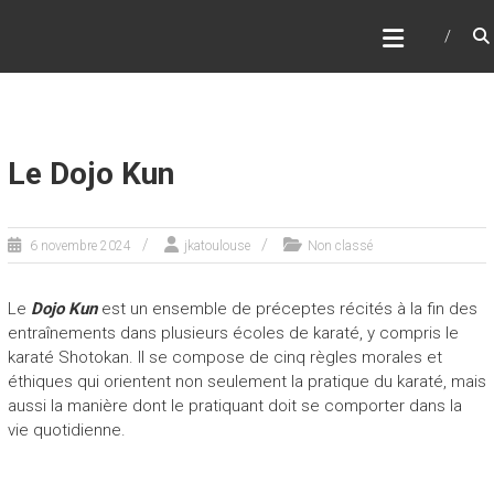
Skip
JKATOULOUSE
to
Kyon Kata. Kumite… Restart
content
Le Dojo Kun
6 novembre 2024
jkatoulouse
Non classé
Le
Dojo Kun
est un ensemble de préceptes récités à la fin des
entraînements dans plusieurs écoles de karaté, y compris le
karaté Shotokan. Il se compose de cinq règles morales et
éthiques qui orientent non seulement la pratique du karaté, mais
aussi la manière dont le pratiquant doit se comporter dans la
vie quotidienne.