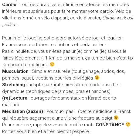
Cardio
: Tout ce qui active et stimule en vitesse les membres
inférieurs et supérieurs pour faire monter votre cardio. Vélo de
ville transformé en vélo d’appart, corde à sauter,
Cardio work out
, salsa…
Pour info, le jogging est encore autorisé ce jour et légal en
France sous certaines restrictions et certains lieux.
Pas d’inquiétude, vous n’êtes pas un(e) criminel(le) si vous le
faites légalement :-(. 1 Km de la maison, ça tombe bien c’est tip
top pour du fractionné
Musculation
: Simple et naturelle (tout gainage, abdos, dos,
pompes, squat, tractions pour les privilégiés
Stretching :
adapté au karaté bien sûr en mode passif et
dynamique (techniques de jambes, bras et hanches)
(re)Lecture
: ouvrages fondamentaux en Karaté et arts
martiaux
Méditation (zazen)
: Pourquoi pas ! (petite dédicace à Franck
qui récupère sagement d’une vilaine fracture au doigt
Pour conclure, rappelez vous du maître mot :
CONSTANCE
Portez vous bien et à très bientôt j’espère…