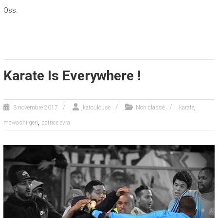
Oss.
Karate Is Everywhere !
,
3 novembre 2017
jkatoulouse
Non classé
karate
,
mawashi geri
patrice evra