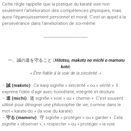
Cette règle rappelle que la pratique du karaté vise non
seulement l’amélioration des compétences physiques, mais
aussi l’épanouissement personnel et moral. C’est un appel à la
persévérance dans l’amélioration de soi-même.
_________________________
一、誠の道を守ること (
Hitotsu, makoto no michi o mamoru
koto
)
« Être fidèle à la voie de la sincérité. »
–
誠 (makoto)
: Ce kanji signifie « sincérité » ou « vérité ». Il
exprime l’idée d’agir avec honnêteté, intégrité et droiture.
–
道 (michi)
: 道 signifie « voie » ou « chemin ». C’est souvent
utilisé pour désigner une philosophie de vie, comme dans le
mot « karate-do » (la voie du karaté).
–
守る (mamoru)
: 守 signifie « protéger » ou « garder ». Cela
signifie « observer », « respecter » ou « protéger » la voie.