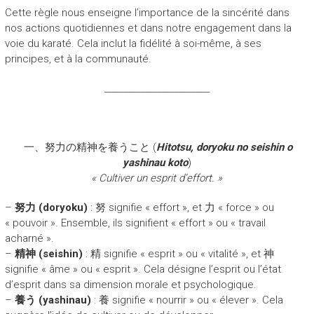
Cette règle nous enseigne l’importance de la sincérité dans
nos actions quotidiennes et dans notre engagement dans la
voie du karaté. Cela inclut la fidélité à soi-même, à ses
principes, et à la communauté.
_________________________
一、努力の精神を養うこと (
Hitotsu, doryoku no seishin o
yashinau koto
)
« Cultiver un esprit d’effort. »
–
努力 (doryoku)
: 努 signifie « effort », et 力 « force » ou
« pouvoir ». Ensemble, ils signifient « effort » ou « travail
acharné ».
–
精神 (seishin)
: 精 signifie « esprit » ou « vitalité », et 神
signifie « âme » ou « esprit ». Cela désigne l’esprit ou l’état
d’esprit dans sa dimension morale et psychologique.
–
養う (yashinau)
: 養 signifie « nourrir » ou « élever ». Cela