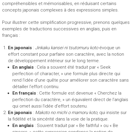
compréhensibles et mémorisables, en réduisant certains
concepts japonais complexes à des expressions simples.
Pour illustrer cette simplification progressive, prenons quelques
exemples de traductions successives en anglais, puis en
français :
En japonais
:
Jinkaku kansei ni tsutomuru koto
évoque un
effort constant pour parfaire son caractère, avec la notion
de développement intérieur sur le long terme.
En anglais
: Cela a souvent été traduit par « Seek
perfection of character, » une formule plus directe qui
rend l’idée d’une quête pour améliorer son caractère sans
détailler l’effort continu.
En français
: Cette formule est devenue « Cherchez la
perfection du caractère, » un équivalent direct de l’anglais
qui omet aussi l’idée d’effort soutenu.
En japonais
:
Makoto no michi o mamoru koto
, qui insiste sur
la fidélité et la sincérité dans la voie de la pratique.
En anglais
: Souvent traduit par « Be faithful » ou « Be
sincere, » cette expression condense la notion de