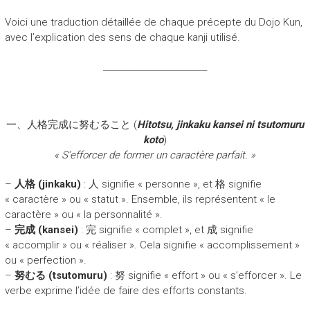
Voici une traduction détaillée de chaque précepte du Dojo Kun,
avec l’explication des sens de chaque kanji utilisé.
_________________________
一、人格完成に努むること (
Hitotsu, jinkaku kansei ni tsutomuru
koto
)
« S’efforcer de former un caractère parfait. »
–
人格 (jinkaku)
: 人 signifie « personne », et 格 signifie
« caractère » ou « statut ». Ensemble, ils représentent « le
caractère » ou « la personnalité ».
–
完成 (kansei)
: 完 signifie « complet », et 成 signifie
« accomplir » ou « réaliser ». Cela signifie « accomplissement »
ou « perfection ».
–
努むる (tsutomuru)
: 努 signifie « effort » ou « s’efforcer ». Le
verbe exprime l’idée de faire des efforts constants.