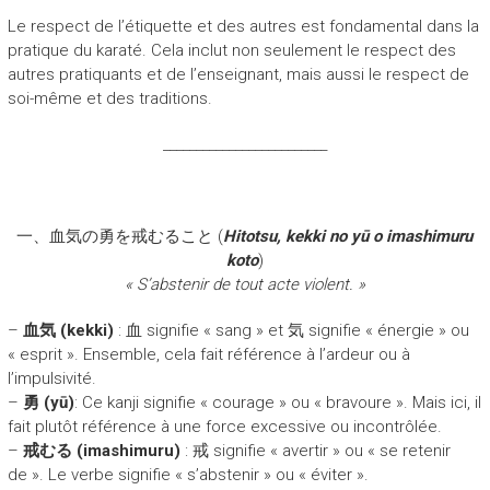
Le respect de l’étiquette et des autres est fondamental dans la
pratique du karaté. Cela inclut non seulement le respect des
autres pratiquants et de l’enseignant, mais aussi le respect de
soi-même et des traditions.
_________________________
一、血気の勇を戒むること (
Hitotsu, kekki no yū o imashimuru
koto
)
« S’abstenir de tout acte violent. »
–
血気 (kekki)
: 血 signifie « sang » et 気 signifie « énergie » ou
« esprit ». Ensemble, cela fait référence à l’ardeur ou à
l’impulsivité.
–
勇 (yū)
: Ce kanji signifie « courage » ou « bravoure ». Mais ici, il
fait plutôt référence à une force excessive ou incontrôlée.
–
戒むる (imashimuru)
: 戒 signifie « avertir » ou « se retenir
de ». Le verbe signifie « s’abstenir » ou « éviter ».