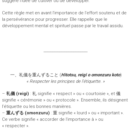
suggère l’idée de cultiver ou de développer.
Cette règle met en avant l’importance de l’effort soutenu et de
la persévérance pour progresser. Elle rappelle que le
développement mental et spirituel passe par le travail assidu.
_________________________
一、礼儀を重んずること (
Hitotsu, reigi o omonzuru koto
)
« Respecter les principes de l’étiquette. »
–
礼儀 (reigi)
: 礼 signifie « respect » ou « courtoisie », et 儀
signifie « cérémonie » ou « protocole ». Ensemble, ils désignent
l’étiquette ou les bonnes manières.
–
重んずる (omonzuru)
: 重 signifie « lourd » ou « important ».
Ce verbe signifie « accorder de l’importance à » ou
« respecter ».