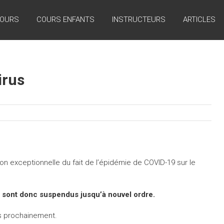
COURS
COURS ENFANTS
INSTRUCTEURS
ARTICLES
irus
n exceptionnelle du fait de l’épidémie de COVID-19 sur le
 sont donc suspendus jusqu’à nouvel ordre.
s prochainement.