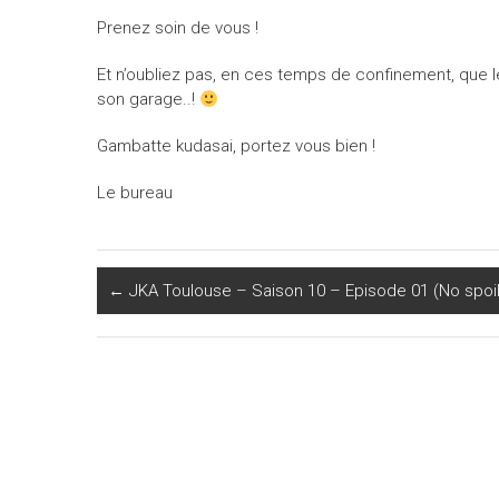
Prenez soin de vous !
Et n’oubliez pas, en ces temps de confinement, que le
son garage..!
Gambatte kudasai, portez vous bien !
Le bureau
←
JKA Toulouse – Saison 10 – Episode 01 (No spoil