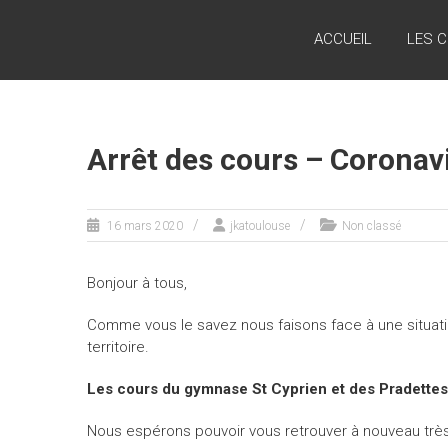
Skip
JKATOULOUSE
to
ACCUEIL
LES 
content
Kyon
Kata.
Kumite…
Restart
Arrêt des cours – Coronav
16 mars 2020
jkatoulouse
Non classé
Bonjour à tous,
Comme vous le savez nous faisons face à une situatio
territoire.
Les cours du gymnase St Cyprien et des Pradettes
Nous espérons pouvoir vous retrouver à nouveau trè