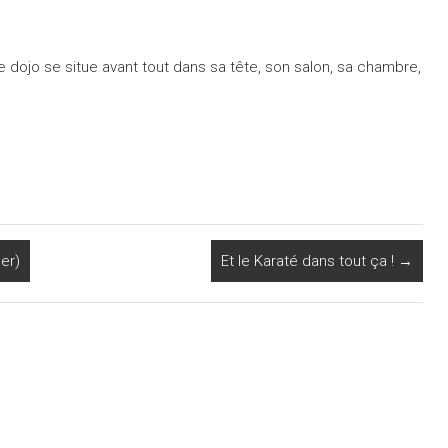
 dojo se situe avant tout dans sa tête, son salon, sa chambre,
er)
Et le Karaté dans tout ça !
→