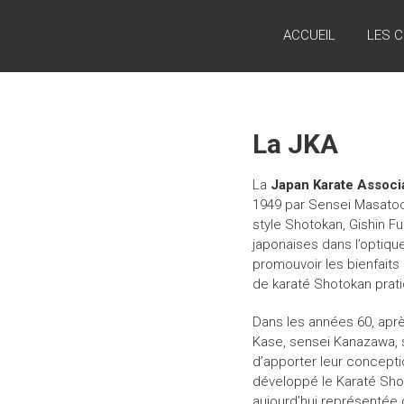
Skip
JKATOULOUSE
to
ACCUEIL
LES 
content
Kyon
Kata.
Kumite…
Restart
La JKA
La
Japan Karate Associ
1949 par Sensei Masatoc
style Shotokan, Gishin F
japonaises dans l’optique
promouvoir les bienfaits 
de karaté Shotokan prat
Dans les années 60, aprè
Kase, sensei Kanazawa, s
d’apporter leur concepti
développé le Karaté Sho
aujourd’hui représentée 