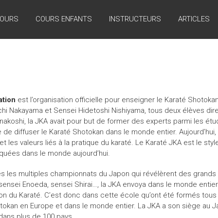
COURS
COURS ENFANTS
INSTRUCTEURS
ARTICLES
ation
est l’organisation officielle pour enseigner le Karaté Shotok
hi Nakayama et Sensei Hidetoshi Nishiyama, tous deux élèves dir
unakoshi, la JKA avait pour but de former des experts parmi les étu
 de diffuser le Karaté Shotokan dans le monde entier. Aujourd’hui, 
et les valeurs liés à la pratique du karaté. Le Karaté JKA est le styl
iquées dans le monde aujourd’hui.
s les multiples championnats du Japon qui révélèrent des grands 
ensei Enoeda, sensei Shirai…, la JKA envoya dans le monde entier
on du Karaté. C’est donc dans cette école qu’ont été formés tous l
tokan en Europe et dans le monde entier. La JKA a son siège au J
dans plus de 100 pays.