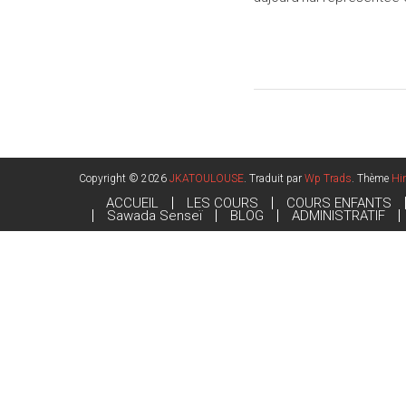
Copyright © 2026
JKATOULOUSE
. Traduit par
Wp Trads
. Thème
Hi
ACCUEIL
LES COURS
COURS ENFANTS
Sawada Senseï
BLOG
ADMINISTRATIF