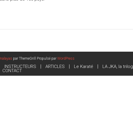
malayas
par ThemeGrill Propulsé par
WordPress
INSTRUCTEURS
ARTICLES
Le Karaté
LA JKA, la trilo
CONTACT