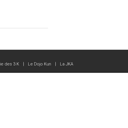
gie des 3 K
Le Dojo Kun
La JKA