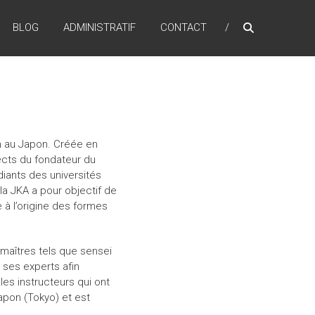
BLOG
ADMINISTRATIF
CONTACT
an au Japon. Créée en
ects du fondateur du
diants des universités
la JKA a pour objectif de
e à l’origine des formes
maîtres tels que sensei
 ses experts afin
es instructeurs qui ont
apon (Tokyo) et est