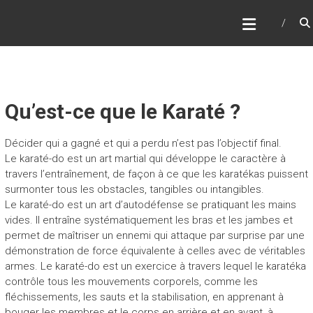
Skip
JKATOULOUSE
to
Kyon Kata. Kumite… Restart
content
Qu’est-ce que le Karaté ?
Décider qui a gagné et qui a perdu n’est pas l’objectif final.
Le karaté-do est un art martial qui développe le caractère à
travers l’entraînement, de façon à ce que les karatékas puissent
surmonter tous les obstacles, tangibles ou intangibles.
Le karaté-do est un art d’autodéfense se pratiquant les mains
vides. Il entraîne systématiquement les bras et les jambes et
permet de maîtriser un ennemi qui attaque par surprise par une
démonstration de force équivalente à celles avec de véritables
armes. Le karaté-do est un exercice à travers lequel le karatéka
contrôle tous les mouvements corporels, comme les
fléchissements, les sauts et la stabilisation, en apprenant à
bouger les membres et le corps en arrière et en avant, à