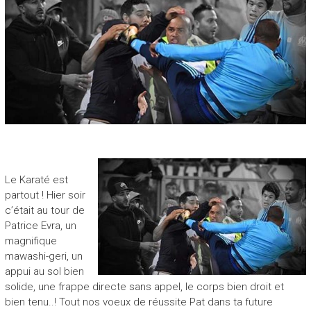
Le Karaté est
partout ! Hier soir
c’était au tour de
Patrice Evra, un
magnifique
mawashi-geri, un
appui au sol bien
solide, une frappe directe sans appel, le corps bien droit et
bien tenu..! Tout nos voeux de réussite Pat dans ta future